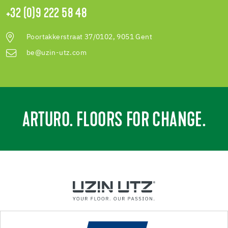
+32 (0)9 222 58 48
Poortakkerstraat 37/0102, 9051 Gent
be@uzin-utz.com
ARTURO. FLOORS FOR CHANGE.