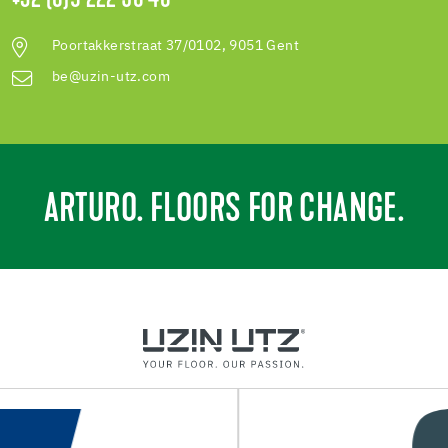
+32 (0)9 222 58 48
Poortakkerstraat 37/0102, 9051 Gent
be@uzin-utz.com
ARTURO. FLOORS FOR CHANGE.