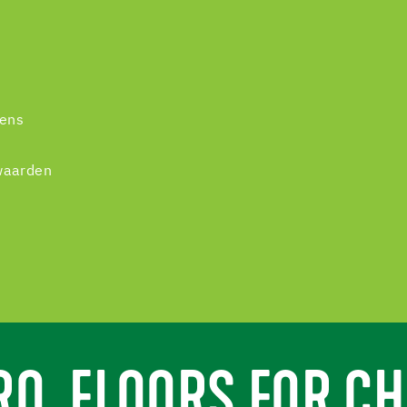
vens
waarden
RO. FLOORS FOR CH