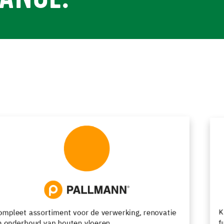
Kunsthars- en cementgebonden vloersystemen met
functionele en decoratieve afwerkingsmogelijkheden