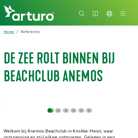
Home
Referentie
DE ZEE ROLT BINNEN BIJ
BEACHCLUB ANEMOS
Welkom bij Anemos Beachclub in Knokke-Heist, waar
ontspanning en stijl elkaar ontmoeten. Gelegen in een