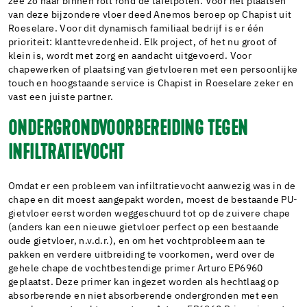
zee zo naar binnen rolt rond de tafelpoten. Voor het plaatsen
van deze bijzondere vloer deed Anemos beroep op Chapist uit
Roeselare. Voor dit dynamisch familiaal bedrijf is er één
prioriteit: klanttevredenheid. Elk project, of het nu groot of
klein is, wordt met zorg en aandacht uitgevoerd. Voor
chapewerken of plaatsing van gietvloeren met een persoonlijke
touch en hoogstaande service is Chapist in Roeselare zeker en
vast een juiste partner.
ONDERGRONDVOORBEREIDING TEGEN
INFILTRATIEVOCHT
Omdat er een probleem van infiltratievocht aanwezig was in de
chape en dit moest aangepakt worden, moest de bestaande PU-
gietvloer eerst worden weggeschuurd tot op de zuivere chape
(anders kan een nieuwe gietvloer perfect op een bestaande
oude gietvloer, n.v.d.r.), en om het vochtprobleem aan te
pakken en verdere uitbreiding te voorkomen, werd over de
gehele chape de vochtbestendige primer Arturo EP6960
geplaatst. Deze primer kan ingezet worden als hechtlaag op
absorberende en niet absorberende ondergronden met een