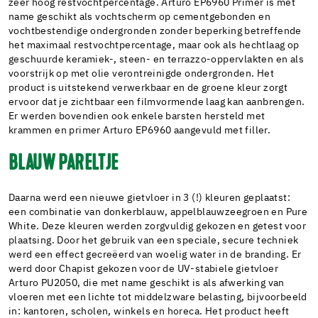
zeer hoog restvochtpercentage. Arturo EP6960 Primer is met
name geschikt als vochtscherm op cementgebonden en
vochtbestendige ondergronden zonder beperking betreffende
het maximaal restvochtpercentage, maar ook als hechtlaag op
geschuurde keramiek-, steen- en terrazzo-oppervlakten en als
voorstrijk op met olie verontreinigde ondergronden. Het
product is uitstekend verwerkbaar en de groene kleur zorgt
ervoor dat je zichtbaar een filmvormende laag kan aanbrengen.
Er werden bovendien ook enkele barsten hersteld met
krammen en primer Arturo EP6960 aangevuld met filler.
BLAUW PARELTJE
Daarna werd een nieuwe gietvloer in 3 (!) kleuren geplaatst:
een combinatie van donkerblauw, appelblauwzeegroen en Pure
White. Deze kleuren werden zorgvuldig gekozen en getest voor
plaatsing. Door het gebruik van een speciale, secure techniek
werd een effect gecreëerd van woelig water in de branding. Er
werd door Chapist gekozen voor de UV-stabiele gietvloer
Arturo PU2050, die met name geschikt is als afwerking van
vloeren met een lichte tot middelzware belasting, bijvoorbeeld
in: kantoren, scholen, winkels en horeca. Het product heeft