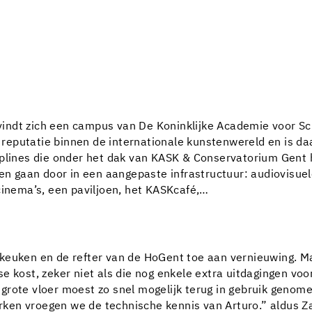
bevindt zich een campus van De Koninklijke Academie voor S
eputatie binnen de internationale kunstenwereld en is daar
iplines die onder het dak van KASK & Conservatorium Gent 
en gaan door in een aangepaste infrastructuur: audiovisuele
cinema’s, een paviljoen, het KASKcafé,…
tkeuken en de refter van de HoGent toe aan vernieuwing. M
e kost, zeker niet als die nog enkele extra uitdagingen vo
rote vloer moest zo snel mogelijk terug in gebruik genome
ken vroegen we de technische kennis van Arturo.” aldus Z