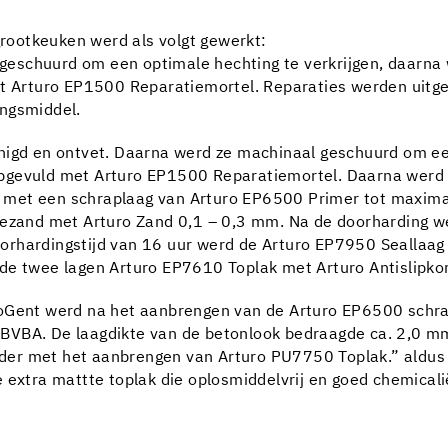
 grootkeuken werd als volgt gewerkt:
eschuurd om een optimale hechting te verkrijgen, daarna w
met Arturo EP1500 Reparatiemortel. Reparaties werden uit
ingsmiddel.
nigd en ontvet. Daarna werd ze machinaal geschuurd om een
pgevuld met Arturo EP1500 Reparatiemortel. Daarna werd 
 met een schraplaag van Arturo EP6500 Primer tot maxima
gezand met Arturo Zand 0,1 – 0,3 mm. Na de doorharding we
orhardingstijd van 16 uur werd de Arturo EP7950 Seallaag
de twee lagen Arturo EP7610 Toplak met Arturo Antislipkor
HoGent werd na het aanbrengen van de Arturo EP6500 schra
BVBA. De laagdikte van de betonlook bedraagde ca. 2,0 m
er met het aanbrengen van Arturo PU7750 Toplak.” aldus Z
 extra mattte toplak die oplosmiddelvrij en goed chemicali