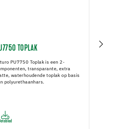
U7750 TOPLAK
PU2030 G
turo PU7750 Toplak is een 2-
Arturo PU20
mponenten, transparante, extra
componenten
tte, waterhoudende toplak op basis
vloerafwerk
n polyurethaanhars.
polyurethaa
van UV-stabi
Datablad
Datablad