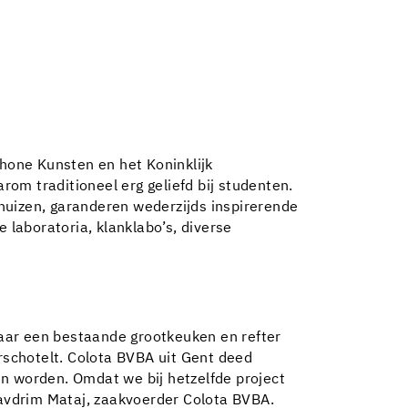
chone Kunsten en het Koninklijk
om traditioneel erg geliefd bij studenten.
huizen, garanderen wederzijds inspirerende
 laboratoria, klanklabo’s, diverse
aar een bestaande grootkeuken en refter
orschotelt. Colota BVBA uit Gent deed
n worden. Omdat we bij hetzelfde project
avdrim Mataj, zaakvoerder Colota BVBA.