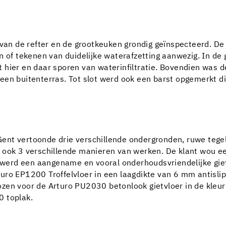
 van de refter en de grootkeuken grondig geïnspecteerd. De
en of tekenen van duidelijke waterafzetting aanwezig. In 
hier en daar sporen van waterinfiltratie. Bovendien was d
en buitenterras. Tot slot werd ook een barst opgemerkt die
nt vertoonde drie verschillende ondergronden, ruwe tegels
 ook 3 verschillende manieren van werken. De klant wou een
nt werd een aangename en vooral onderhoudsvriendelijke gie
uro EP1200 Troffelvloer in een laagdikte van 6 mm antisli
en voor de Arturo PU2030 betonlook gietvloer in de kleur M
0 toplak.