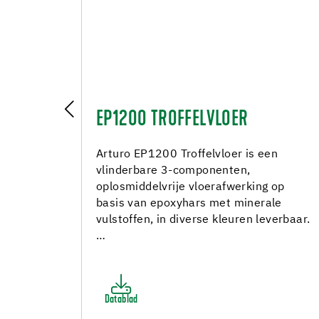
EL
EP1200 TROFFELVLOER
en
Arturo EP1200 Troffelvloer is een
osse,
vlinderbare 3-componenten,
erdelen
oplosmiddelvrije vloerafwerking op
basis van epoxyhars met minerale
vulstoffen, in diverse kleuren leverbaar.
…
Datablad