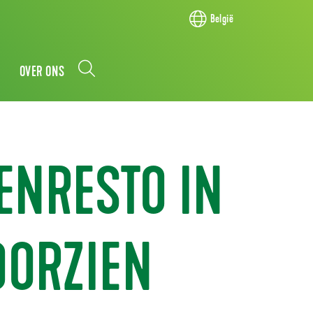
België
OVER ONS
ENRESTO IN
OORZIEN